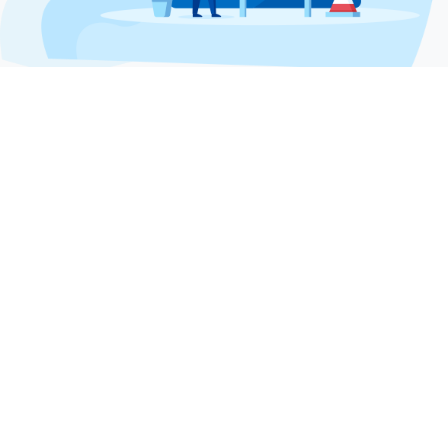
THIẾT KẾ WEB GIÁ RẺ UY TÍN CHUẨN SEO
CÔNG TY TNHH 123CORP -
0313132477
Trụ sở chính: 60 Nguyễn Đình Chiểu, P.Đakao, Q.1, TPHCM
VPĐD: 14 Phạm Quý Thích, P.Tân Quý, Q.Tân Phú, TPHCM
CN Hà Nội: Số 105, ngõ 173, Đường Trung Kính, Phường Yên
Hòa, Quận Cầu Giấy, Hà Nội
CN Phan THiết: 265 Võ Văn Kiệt, Khu phố 6, Thành phố Phan
Thiết, Bình Thuận
Điện thoại: (+84) 28. 38 12 17 19 - 0945 518 538
Email: info@123corp.vn