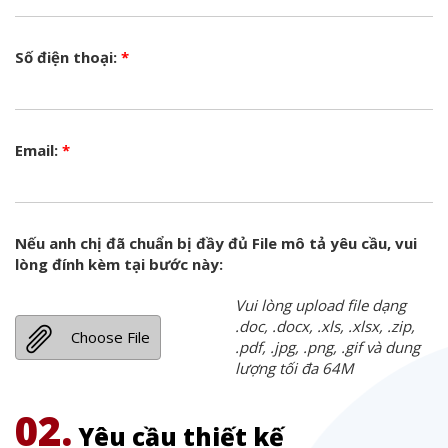
Số điện thoại:
*
Email:
*
Nếu anh chị đã chuẩn bị đầy đủ File mô tả yêu cầu, vui
lòng đính kèm tại bước này:
Vui lòng upload file dạng
.doc, .docx, .xls, .xlsx, .zip,
Choose File
.pdf, .jpg, .png, .gif và dung
lượng tối đa 64M
02.
Yêu cầu thiết kế