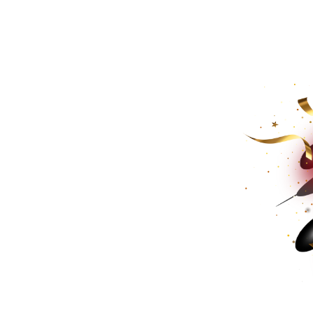
ình kinh
ủa nó để
huật số của
trường của
iết kế và
ìm kiếm
ạn!