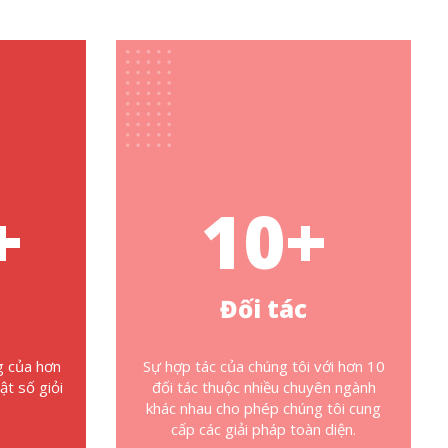
+
10
+
Đối tác
g của hơn
Sự hợp tác của chúng tôi với hơn 10
ật số giỏi
đối tác thuộc nhiều chuyên ngành
khác nhau cho phép chúng tôi cung
cấp các giải pháp toàn diện.