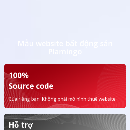
Mẫu website bất động sản
Plamingo
100%
Source code
Của riêng bạn, Không phải mô hình thuê website
Hỗ trợ