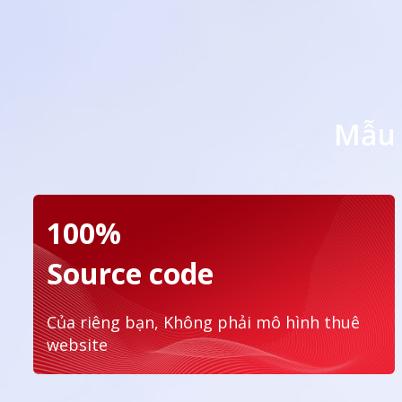
Mẫu 
100%
Source code
Của riêng bạn, Không phải mô hình thuê
website