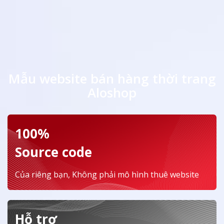
Mẫu website bán hàng thời trang
Aloshop
100%
Source code
Của riêng bạn, Không phải mô hình thuê website
Hỗ trợ