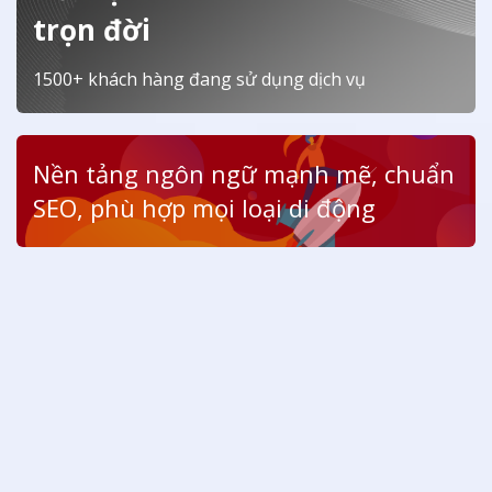
trọn đời
1500+ khách hàng đang sử dụng dịch vụ
Nền tảng ngôn ngữ mạnh mẽ, chuẩn
SEO, phù hợp mọi loại di động