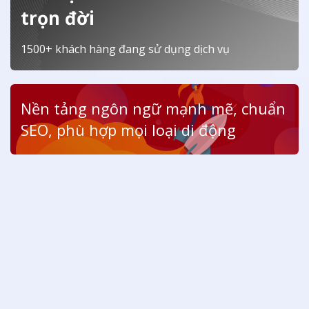
trọn đời
1500+ khách hàng đang sử dụng dịch vụ
Nền tảng ngôn ngữ mạnh mẽ, chuẩn
SEO, phù hợp mọi loại di động