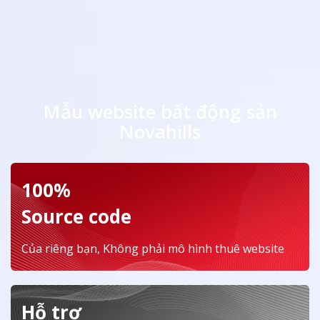
Mẫu website bất động sản
Novahills
100%
Source code
Của riêng bạn, Không phải mô hình thuê website
Hỗ trợ